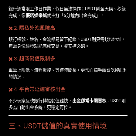
銀行通常限工作日作業，假日無法操作；USDT則全天候、秒級
完成，像
優塔娛樂城
就主打「5分鐘內出金完成」。
✖️ 2. 隱私外洩風險高
銀行帳號、姓名、金流都易留下紀錄。USDT則只需錢包地址，
無需身份驗證就能完成交易，資安控必選。
✖️ 3. 超商儲值限制多
單筆上限低、流程繁複、等待時間長，更常面臨手續費吃掉紅利
的情況。
✖️ 4. 平台常延遲審核出金
不少玩家反映銀行轉帳儲值雖快，
出金卻常卡關審核
。USDT則
多為自動出金系統，更穩定可控。
三、USDT儲值的真實使用情境