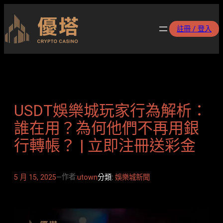
跳
至
註冊 / 登入
主
要
內
容
USDT娛樂城玩家行為解析：
誰在用？為何他們不再用銀
行轉帳？ | 立即注冊送彩金
作者:
5 月 15, 2025
—
utown
分類:
娛樂城新聞