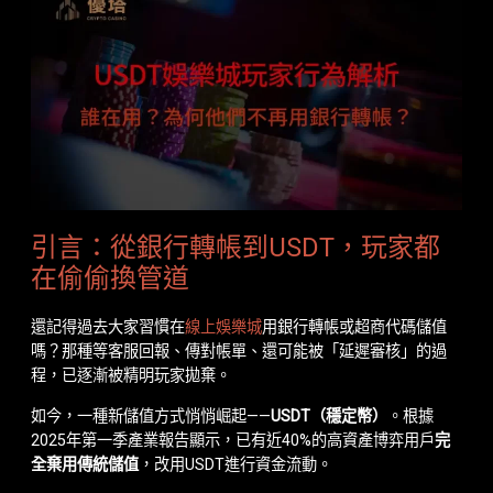
引言：從銀行轉帳到USDT，玩家都
在偷偷換管道
還記得過去大家習慣在
線上娛樂城
用銀行轉帳或超商代碼儲值
嗎？那種等客服回報、傳對帳單、還可能被「延遲審核」的過
程，已逐漸被精明玩家拋棄。
如今，一種新儲值方式悄悄崛起——
USDT（穩定幣）
。根據
2025年第一季產業報告顯示，已有近40%的高資產博弈用戶
完
全棄用傳統儲值
，改用USDT進行資金流動。