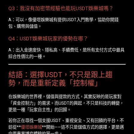
Q3：我沒有加密幣經驗也能玩USDT娛樂城嗎？
A：可以，像優塔娛樂城有提供USDT入門教學，協助你開錢
包、購幣與儲值。
Q4：USDT娛樂城玩家的優勢在哪？
A：出入金速度快、隱私高、手續費低，是所有支付方式中最具
綜合性價比的一種。
結語：選擇USDT，不只是跟上趨
勢，而是重新定義「控制權」
在娛樂城的世界裡，儲值與提款的方式，其實反映的是玩家對
「資金控制力」的需求。而USDT的興起，不只是科技的轉變，
更是一種「玩家自主性」的回歸。
若你正在尋找一個支援USDT、重視安全、又有回饋的平台，不
妨從**
優塔娛樂城
**開始——這不只是儲值方式的選擇，更是邁
向更專業博弈體驗的第一步。