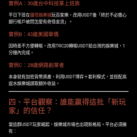
實例A：30歲台中科技業上班族
平日下班在
優塔娛樂城
玩百家樂，改用USDT後「終於不必擔心
銀行帳戶被問怎麼有奇怪金流」。
實例B：43歲美國華僑
因時差不方便轉帳，改用TRC20轉帳USDT給台灣的娛樂城，1
分鐘內完成。
實例C：28歲網路創業者
本身就有加密貨幣資產，利用USDT博弈＋套利模式，並搭配高
返水娛樂城謀取額外收益。
四、平台觀察：誰能贏得這批「新玩
家」的信任？
當這群USDT玩家崛起，娛樂城市場也出現新格局。平台必須擁
有：