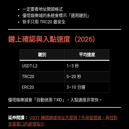
一定要看地址開頭格式
優塔娛樂城的系統會標示「適用鏈別」
新手只用 TRC20 最安全
鏈上確認與入點速度（2026）
鏈別
平均速度
USDT-L2
1–3 秒
TRC20
5–20 秒
ERC20
3–10 分鐘
優塔娛樂城會「自動偵測 TXID」，入點速度非常快。
延伸閱讀：
USDT 轉錯鏈或地址怎麼辦？先保留證據、再找對
支援窗口的處理指引