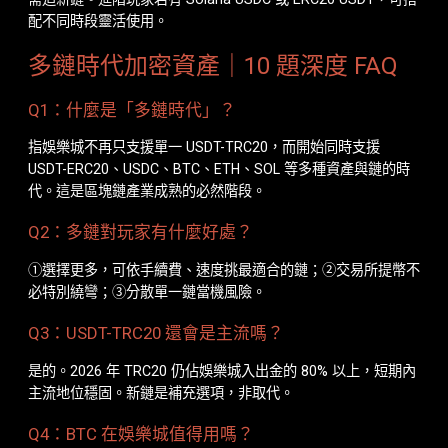
配不同時段靈活使用。
多鏈時代加密資產｜10 題深度 FAQ
Q1：什麼是「多鏈時代」？
指娛樂城不再只支援單一 USDT-TRC20，而開始同時支援
USDT-ERC20、USDC、BTC、ETH、SOL 等多種資產與鏈的時
代。這是區塊鏈產業成熟的必然階段。
Q2：多鏈對玩家有什麼好處？
①選擇更多，可依手續費、速度挑最適合的鏈；②交易所提幣不
必特別繞彎；③分散單一鏈當機風險。
Q3：USDT-TRC20 還會是主流嗎？
是的。2026 年 TRC20 仍佔娛樂城入出金的 80% 以上，短期內
主流地位穩固。新鏈是補充選項，非取代。
Q4：BTC 在娛樂城值得用嗎？