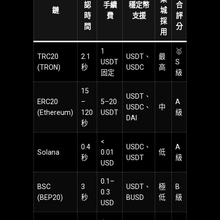
認
手續
穩定幣
合
鏈
城
時
費
支援
評
採
間
分
用
1
🥇
TRC20
2.1
USDT、
最
USDT
S
(TRON)
秒
USDC
高
固定
級
15
USDT、
ERC20
–
5–20
A
USDC、
中
(Ethereum)
120
USDT
級
DAI
秒
<
0.4
USDC、
A
Solana
0.01
低
秒
USDT
級
USD
0.1–
BSC
3
USDT、
極
B
0.3
(BEP20)
秒
BUSD
低
級
USD