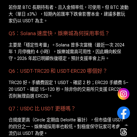
若你是 BTC 長期持有者、且入金頻率低，可使用。但 BTC 波動
大（單日 ±3%），短期內若匯率下跌會影響本金，建議多數玩
家仍以 USDT 為主。
Q5：Solana 速度快，娛樂城為何採用率低？
主要是「穩定性考量」。Solana 曾多次當機（最近一次 2024
年 1 月停機約 4 小時），娛樂城需高可用性，因此轉向較保
守。2026 年起已明顯恢復穩定，預計支援率會上升。
Q6：USDT-TRC20 和 USDT-ERC20 哪個好？
TRC20 好。手續費固定 1 USDT、確認 2 秒；ERC20 手續費 5–
20 USDT、確認 15–120 秒。除非你的交易所只支援 ERC20，
否則無理由選 ERC20。
Q7：USDC 比 USDT 更穩嗎？
合規度更高（Circle 定期由 Deloitte 審計），但市值僅 USDT
的四分之一、娛樂城採用率也較低。對極度保守玩家可考慮，主
流仍以 USDT 為便。