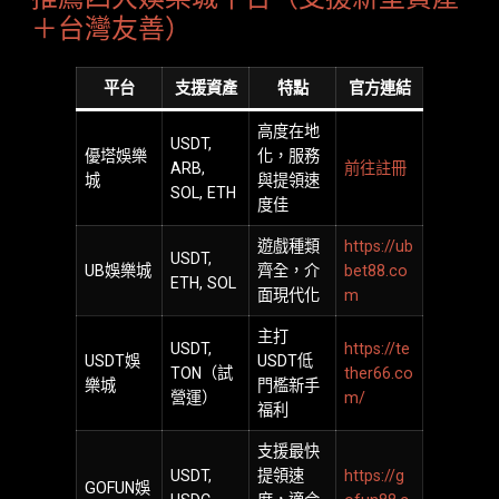
＋台灣友善）
平台
支援資產
特點
官方連結
高度在地
USDT,
優塔娛樂
化，服務
ARB,
前往註冊
城
與提領速
SOL, ETH
度佳
遊戲種類
https://ub
USDT,
UB娛樂城
齊全，介
bet88.co
ETH, SOL
面現代化
m
主打
USDT,
https://te
USDT娛
USDT低
TON（試
ther66.co
樂城
門檻新手
營運）
m/
福利
支援最快
USDT,
提領速
https://g
GOFUN娛