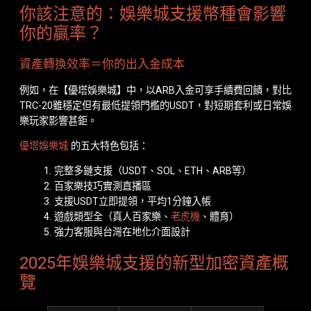
你該注意的：娛樂城支援幣種會影響
你的贏率？
資產轉換效率＝你的出入金成本
例如，在【優塔娛樂城】中，以ARB入金可享手續費回饋，對比
TRC-20雖穩定但有最低提領門檻的USDT，對短期套利或日常娛
樂玩家影響甚鉅。
優塔娛樂城
的五大特色包括：
完整多鏈支援（USDT、SOL、ETH、ARB等）
百家樂技巧實測直播區
支援USDT立即提領，平均1分鐘入帳
遊戲類型全（真人百家樂、
老虎機
、體育）
強力客服與台灣在地化介面設計
2025年娛樂城支援的新型加密資產概
覽