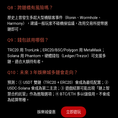
Q8：跨鏈橋有風險嗎？
歷史上曾發生多起大型橋駭客事件（Ronin、Wormhole、
Harmony），建議一般玩家不碰橋接協議，改用交易所提幣選
鏈即可。
Q9：錢包該用哪個？
TRC20 用 TronLink；ERC20/BSC/Polygon 用 MetaMask；
Solana 用 Phantom。硬體錢包（Ledger/Trezor）可支援多
鏈，適合大額持有者。
Q10：未來 3 年娛樂城多鏈會走向？
預測：① USDT 雙鏈（TRC20 + ERC20）會成為最低配置；②
USDC-Solana 會成為第二主流；③ 遊戲結算可能出現「鏈上智
慧合約託管」作為進階選項；④ BTC/ETH 多以儲值用，不會成
為結算幣種。
娛樂城優惠
立即遊玩