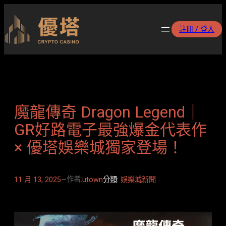
跳
至
註冊 / 登入
主
要
內
容
魔龍傳奇 Dragon Legend｜
GR好路電子最強爆金代表作
× 優塔娛樂城獨家登場！
作者:
11 月 13, 2025
—
utown
分類:
娛樂城新聞