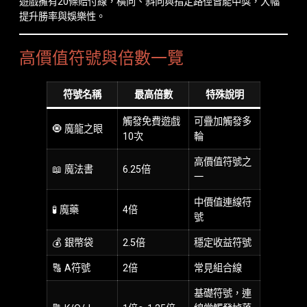
遊戲擁有20條賠付線，橫向、斜向與指定路徑皆能中獎，大幅
提升勝率與娛樂性。
高價值符號與倍數一覽
符號名稱
最高倍數
特殊說明
觸發免費遊戲
可疊加觸發多
🧿 魔龍之眼
10次
輪
高價值符號之
📖 魔法書
6.25倍
一
中價值連線符
🧪 魔藥
4倍
號
💰 銀幣袋
2.5倍
穩定收益符號
🔠 A符號
2倍
常見組合線
基礎符號，連