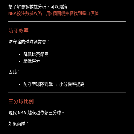
想了解更多數據分析，可以閱讀
NBA投注數據攻略：用8個關鍵指標找到盤口價值
防守效率
防守強的球隊通常會：
降低比賽節奏
壓低得分
因此：
防守型球隊對戰 → 小分機率提高
三分球比例
現代 NBA 越來越依賴三分球。
如果兩隊：