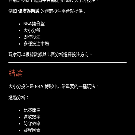
目前許多線上體育平台都提供 NBA 大小分投注。
例如
優塔娛樂城
的體育投注平台就提供：
NBA讓分盤
大小分盤
即時投注
多種投注市場
玩家可以根據數據與比賽分析選擇投注方向。
結論
大小分投注是 NBA 博彩中非常重要的一種玩法。
透過分析：
比賽節奏
進攻效率
防守效率
賽程因素