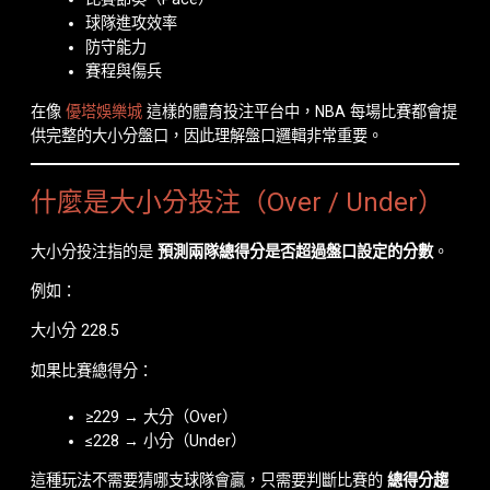
球隊進攻效率
防守能力
賽程與傷兵
在像
優塔娛樂城
這樣的體育投注平台中，NBA 每場比賽都會提
供完整的大小分盤口，因此理解盤口邏輯非常重要。
什麼是大小分投注（Over / Under）
大小分投注指的是
預測兩隊總得分是否超過盤口設定的分數
。
例如：
大小分 228.5
如果比賽總得分：
≥229 → 大分（Over）
≤228 → 小分（Under）
這種玩法不需要猜哪支球隊會贏，只需要判斷比賽的
總得分趨