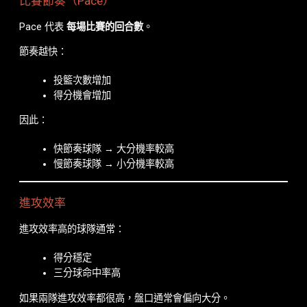
比賽節奏（Pace）
Pace 代表
每場比賽的回合數
。
節奏越快：
投籃次數增加
得分機會增加
因此：
快節奏球隊 → 大分機率較高
慢節奏球隊 → 小分機率較高
進攻效率
進攻效率高的球隊通常：
得分穩定
三分球命中率高
如果兩隊進攻效率都很高，盤口通常會偏向大分。