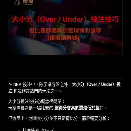
在 NBA 投注中，除了讓分盤之外，
大小分（Over / Under）投
注
也是非常熱門的玩法之一。
大小分投注的核心概念很簡單：
玩家需要判斷一場比賽的
總得分會高於還是低於盤口
。
但實際上，判斷大小分並不只是猜比分，而是需要分析：
比賽節奏（Pace）