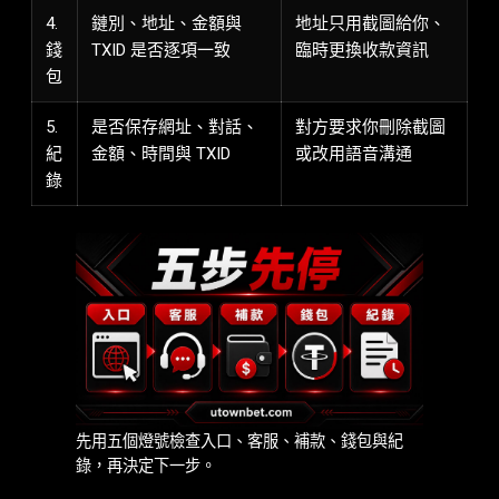
4.
鏈別、地址、金額與
地址只用截圖給你、
錢
TXID 是否逐項一致
臨時更換收款資訊
包
5.
是否保存網址、對話、
對方要求你刪除截圖
紀
金額、時間與 TXID
或改用語音溝通
錄
先用五個燈號檢查入口、客服、補款、錢包與紀
錄，再決定下一步。