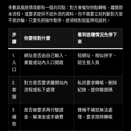
多數高風險情境都有一個共同點：對方會催你快點轉帳、離開原
本流程，或要求提供不該外流的資料。你不需要立刻判斷對方是
不是詐騙，只要先把操作暫停，逐項核對就能降低誤判。
步
看到這種情況先停下
你要核對什麼
驟
來
1.
網址是否由自己輸入、
短網址、相似拼字、
入
書籤或站內入口開啟
陌生登入頁
口
2.
對方是否要求離開站內
私訊要求轉帳、刪除
客
流程或私下處理
紀錄、提供驗證碼
服
3.
是否被要求再付驗證
聲稱不補就無法處
補
金、解凍金或手續費
理、要求限時轉帳
款