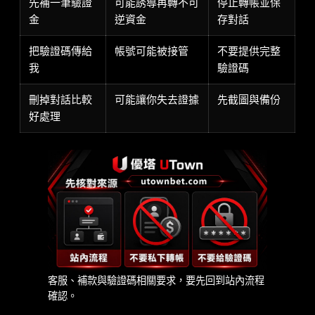
先補一筆驗證
可能誘導再轉不可
停止轉帳並保
金
逆資金
存對話
把驗證碼傳給
帳號可能被接管
不要提供完整
我
驗證碼
刪掉對話比較
可能讓你失去證據
先截圖與備份
好處理
客服、補款與驗證碼相關要求，要先回到站內流程
確認。