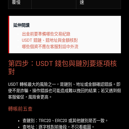
覆慢
速
延伸閱讀
出金前要準備哪些交易紀錄
USDT 錯鏈、錯地址與金額核對
哪些個資不應在客服對話中外流
第四步：USDT 錢包與鏈別要逐項核
對
USDT 轉帳最大的風險之一，是鏈別、地址或金額確認錯誤。即
使不是詐騙，操作錯誤也可能造成難以挽回的結果；若又遇到假
客服催促，風險會更高。
轉帳前五查
查鏈別：TRC20、ERC20 或其他鏈別是否一致。
查地址：逐字核對前後段，不只看截圖。