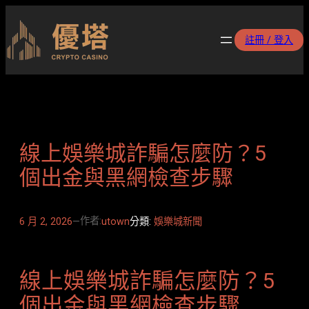
跳
至
註冊 / 登入
主
要
內
容
線上娛樂城詐騙怎麼防？5
個出金與黑網檢查步驟
作者:
6 月 2, 2026
—
utown
分類:
娛樂城新聞
線上娛樂城詐騙怎麼防？5
個出金與黑網檢查步驟