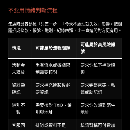
不要用情緒判斷流程
焦慮時最容易被「只差一步」「今天不處理就失效」影響。把問
題拆成條款、帳號、鏈別、紀錄四類，比一直追問對方更有用。
可能屬於高風險訊
情境
可能屬於流程問題
號
活動金
尚有流水或遊戲限
要求你私下補款解
未釋放
制需要核對
鎖
資料需
要求補充遮蔽後必
要求完整密碼、私
確認
要資訊
鑰或助記詞
鏈別不
需要核對 TXID、鏈
要求你改轉到陌生
一致
別與地址
地址
客服回
排隊或資料不足
私訊聲稱可付費加