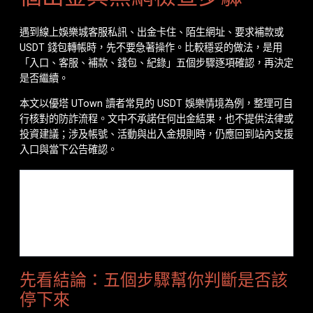
遇到線上娛樂城客服私訊、出金卡住、陌生網址、要求補款或
USDT 錢包轉帳時，先不要急著操作。比較穩妥的做法，是用
「入口、客服、補款、錢包、紀錄」五個步驟逐項確認，再決定
是否繼續。
本文以優塔 UTown 讀者常見的 USDT 娛樂情境為例，整理可自
行核對的防詐流程。文中不承諾任何出金結果，也不提供法律或
投資建議；涉及帳號、活動與出入金規則時，仍應回到站內支援
入口與當下公告確認。
更新與查核：
本文於 2026-02-03 發布日期基礎上重整，查
核重點包含站內舊文、USDT 轉帳風險、FTC 加密貨幣詐
騙提醒與 FBI IC3 公開通報說明。平台實際客服入口與活動
條款仍待站方提供正式確認。
先看結論：五個步驟幫你判斷是否該
停下來