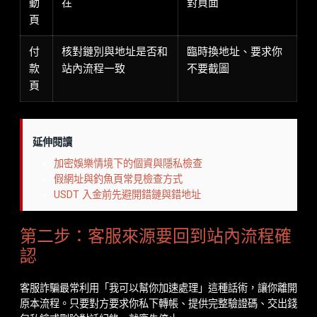
動
在
對頁面
頁
付
核對鏈別與地址是否和
臨時換地址、要求你
款
站內流程一致
不要截圖
頁
延伸閱讀
加密娛樂情境下的個資與隱私檢查
假網址與釣魚頁常見檢查方式
USDT 入金前先避開錯鏈與錯地址
第二步：客服來源要回到站內流程確
認
客服詐騙最常利用「我可以幫你加速處理」這種話術，讓你離開
原本流程。只要對方要求你私下轉帳、提供完整驗證碼、交出錢