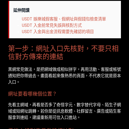
延伸閱讀
USDT 娛樂城假客服、假網址與假錢包檢查清單
USDT 入金前常見失誤與核對方式
USDT 入金與出金流程需要先確認的項目
第一步：網址入口先核對，不要只相
信對方傳來的連結
黑網常見做法，是把網域做成相似拼字，再用活動、客服或帳號
通知把你帶過去。畫面看起來像熟悉的頁面，不代表它就是原本
入口。
網址要看哪幾個位置？
先看主網域，再看是否多了奇怪字元、數字替代字母、陌生子網
域或短網址跳轉。若你是從訊息軟體、社群留言、廣告或陌生客
服拿到連結，建議重新用可信入口進站。