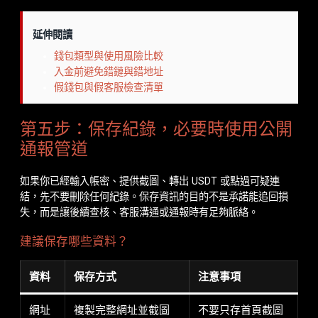
延伸閱讀
錢包類型與使用風險比較
入金前避免錯鏈與錯地址
假錢包與假客服檢查清單
第五步：保存紀錄，必要時使用公開
通報管道
如果你已經輸入帳密、提供截圖、轉出 USDT 或點過可疑連
結，先不要刪除任何紀錄。保存資訊的目的不是承諾能追回損
失，而是讓後續查核、客服溝通或通報時有足夠脈絡。
建議保存哪些資料？
資料
保存方式
注意事項
網址
複製完整網址並截圖
不要只存首頁截圖