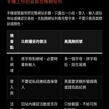
手機上特別容易忽略網址列
手機瀏覽器常把完整網址折疊，只露出一小段。登入、輸入錢包
地址或確認交易前，先點開網址列看完整字串，不要只看頁面標
誌或顏色。
檢
查
比較穩妥的做法
高風險訊號
點
主
逐字核對網域，必要時
多一個字母、拼字相
網
重新輸入
近、陌生尾碼
域
登
不要從私訊連結直接登
頁面要求額外驗證碼
入
入
或錢包助記詞
頁
活
回站內確認活動是否存
只給截圖、不給可核