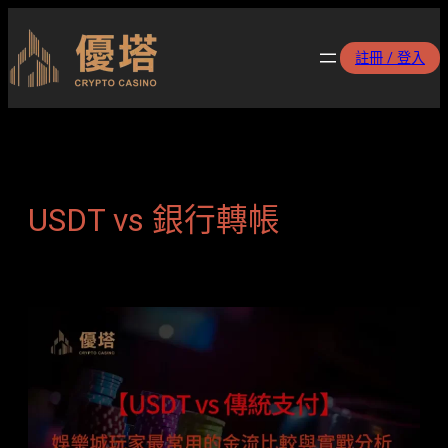
跳
至
註冊 / 登入
主
要
內
容
USDT vs 銀行轉帳