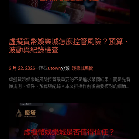
虛擬貨幣娛樂城怎麼控管風險？預算、
波動與紀錄檢查
作者:
6 月 22, 2026
—
utown
分類:
娛樂城新聞
虛擬貨幣娛樂城風險控管最重要的不是追求某個結果，而是先看
懂規則、條件、預算與紀錄。本文把操作前後需要核對的細節…