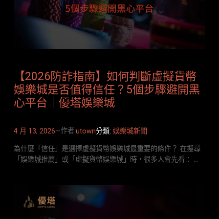
【2026防詐指南】如何判斷虛擬貨幣
娛樂城是否值得信任？5個步驟避開黑
心平台｜優塔娛樂城
作者:
4 月 13, 2026
—
utown
分類:
娛樂城新聞
為什麼「信任」是選擇虛擬貨幣娛樂城最重要的條件？ 在搜尋
「娛樂城推薦」或「虛擬貨幣娛樂城」時，很多人會先看： …