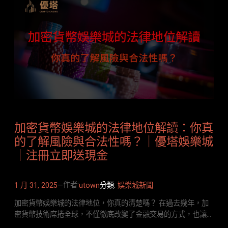
加密貨幣娛樂城的法律地位解讀：你真
的了解風險與合法性嗎？｜優塔娛樂城
｜注冊立即送現金
作者:
1 月 31, 2025
—
utown
分類:
娛樂城新聞
加密貨幣娛樂城的法律地位，你真的清楚嗎？ 在過去幾年，加
密貨幣技術席捲全球，不僅徹底改變了金融交易的方式，也讓…