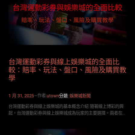
台灣運動彩券與線上娛樂城的全面比
較：賠率、玩法、盤口、風險及購買教
學
作者:
1 月 31, 2025
—
utown
分類:
娛樂城新聞
台灣運動彩券與線上娛樂城的基本概念介紹 隨著線上博彩的興
起，台灣運動彩券與線上娛樂城成為玩家的主要選擇。兩者在…