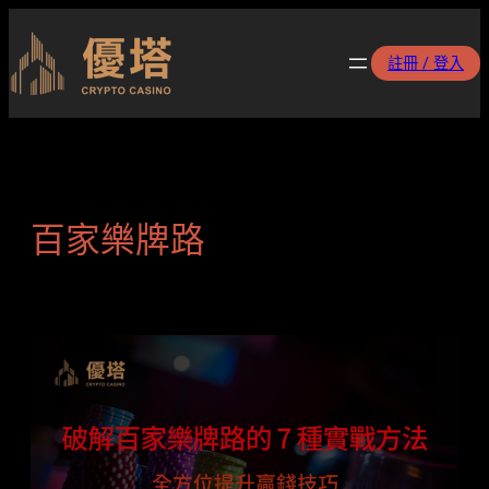
跳
至
註冊 / 登入
主
要
內
容
百家樂牌路