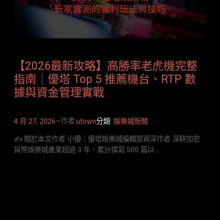
【2026最新攻略】高勝率老虎機完整
指南｜優塔 Top 5 推薦機台、RTP 數
據與資金管理實戰
作者:
4 月 27, 2026
—
utown
分類:
娛樂城新聞
✍️ 關於本文作者 小優｜優塔娛樂城編輯部資深作者 深耕加密
貨幣娛樂城產業超過 3 年，累計撰寫 500 篇以…