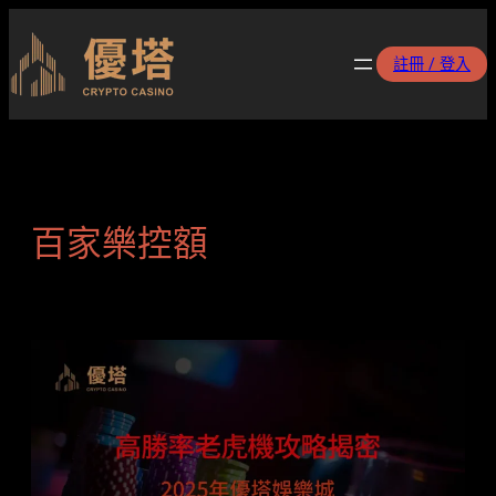
跳
至
註冊 / 登入
主
要
內
容
百家樂控額