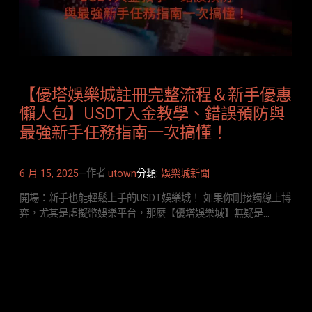
【優塔娛樂城註冊完整流程＆新手優惠
懶人包】USDT入金教學、錯誤預防與
最強新手任務指南一次搞懂！
作者:
6 月 15, 2025
—
utown
分類:
娛樂城新聞
開場：新手也能輕鬆上手的USDT娛樂城！ 如果你剛接觸線上博
弈，尤其是虛擬幣娛樂平台，那麼【優塔娛樂城】無疑是…