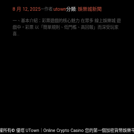
8 月 12, 2025
—
utown
分類:
娛樂城新聞
作者:
一、基本介紹：彩票遊戲的核心魅力 在眾多 線上娛樂城 遊
戲中，彩票 以「簡單規則、低門檻、高回報」而深受玩家
喜…
權所有© 優塔 UTown｜Online Crypto Casino 您的第一個加密貨幣娛樂