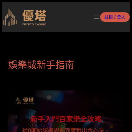
跳
至
註冊 / 登入
主
要
內
容
娛樂城新手指南