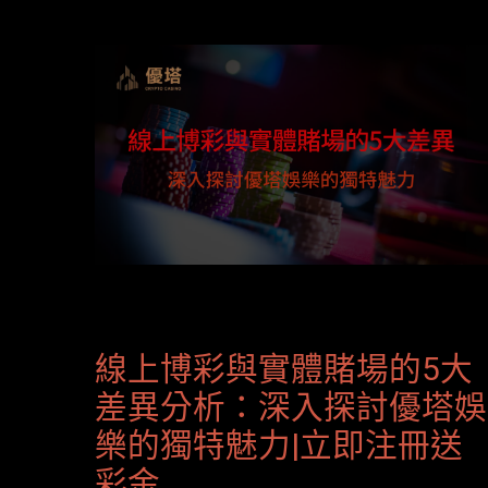
線上博彩與實體賭場的5大
差異分析：深入探討優塔娛
樂的獨特魅力|立即注冊送
彩金