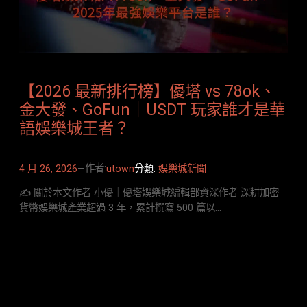
【2026 最新排行榜】優塔 vs 78ok、
金大發、GoFun｜USDT 玩家誰才是華
語娛樂城王者？
作者:
4 月 26, 2026
—
utown
分類:
娛樂城新聞
✍️ 關於本文作者 小優｜優塔娛樂城編輯部資深作者 深耕加密
貨幣娛樂城產業超過 3 年，累計撰寫 500 篇以…