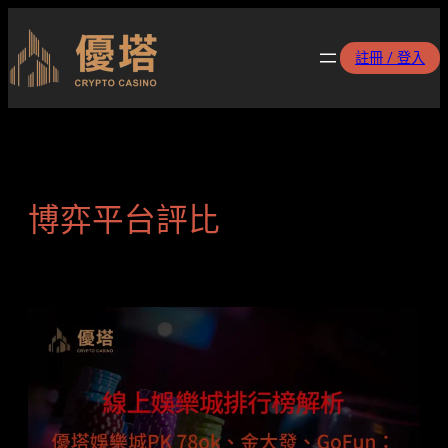
跳
至
註冊 / 登入
主
要
內
容
博弈平台評比