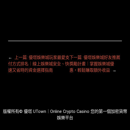
←
上一篇:
優塔娛樂城玩家最愛支
下一篇:
優塔娛樂城好友推薦
付方式排名｜線上娛樂城安全、快
獎勵計畫｜掌握娛樂城優
速又省時的資金選擇指南
惠，輕鬆賺取額外收益
→
版權所有© 優塔 UTown｜Online Crypto Casino 您的第一個加密貨幣
娛樂平台