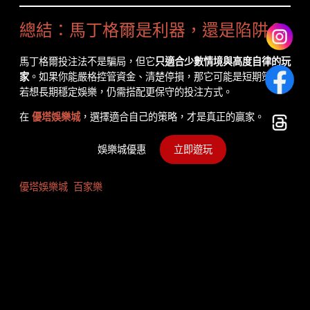
總結：馬丁格爾是利器，還是陷阱？
馬丁格爾投注法不是騙局，但它
只適合少數情境與高度自律的玩
家
。如果你能嚴格控管資金、清楚停損，那它可能是短期策略；
若想長期穩定娛樂，仍需搭配更保守的投注方式。
在
優塔娛樂城
，選擇適合自己的策略，才是真正的贏家。
娛樂城優惠
立即遊玩
優塔娛樂城
百家樂