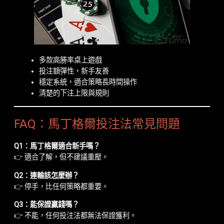
多款高勝率桌上遊戲
投注額彈性，新手友善
穩定系統，適合策略長時間操作
清楚的下注上限與規則
FAQ：馬丁格爾投注法常見問題
Q1：馬丁格爾適合新手嗎？
👉 適合了解，但不建議重壓。
Q2：連輸該怎麼辦？
👉 停手，比任何策略都重要。
Q3：能保證贏錢嗎？
👉 不能，任何投注法都無法保證獲利。