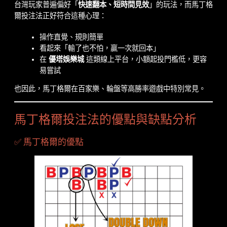
台灣玩家普遍偏好「
快速翻本、短時間見效
」的玩法，而馬丁格
爾投注法正好符合這種心理：
操作直覺、規則簡單
看起來「輸了也不怕，贏一次就回本」
在
優塔娛樂城
這類線上平台，小額起投門檻低，更容
易嘗試
也因此，馬丁格爾在百家樂、輪盤等高勝率遊戲中特別常見。
馬丁格爾投注法的優點與缺點分析
✅ 馬丁格爾的優點