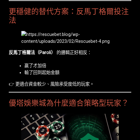
更穩健的替代方案：反馬丁格爾投注
法
反馬丁格爾法（Paroli）
的邏輯正好相反：
贏了才加倍
輸了回到起始金額
👉 更適合資金較少、風險承受度低的玩家。
優塔娛樂城為什麼適合策略型玩家？