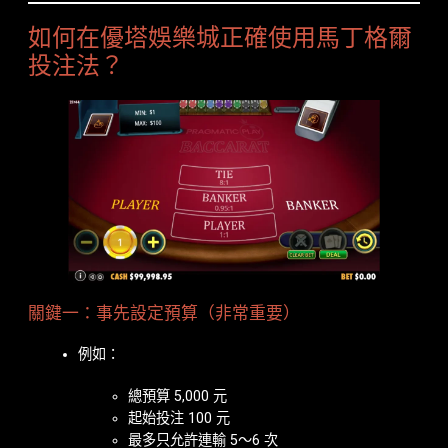
如何在優塔娛樂城正確使用馬丁格爾
投注法？
關鍵一：事先設定預算（非常重要）
例如：
總預算 5,000 元
起始投注 100 元
最多只允許連輸 5～6 次