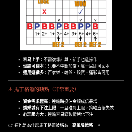
容易上手
：不需複雜計算，新手也能操作
理論可翻本
：只要不中斷加倍，贏一局即可回本
適用遊戲多
：百家樂、輪盤、骰寶、運彩皆可用
⚠️ 馬丁格爾的缺點（非常重要）
資金需求極高
：連輸時投注金額成倍暴增
娛樂城有下注上限
：一旦碰到上限，策略直接失效
心理壓力大
：連輸容易導致情緒化下注
👉 這也是為什麼馬丁格爾被稱為「
高風險策略
」。