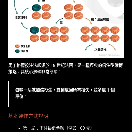
馬丁格爾投注法起源於 18 世紀法國，是一種經典的
倍注型賭博
策略
。其核心邏輯非常簡單：
每輸一局就加倍投注，直到贏回所有損失，並多贏 1 個
單位。
基本運作方式說明
第一局：下注最低金額（例如 100 元）