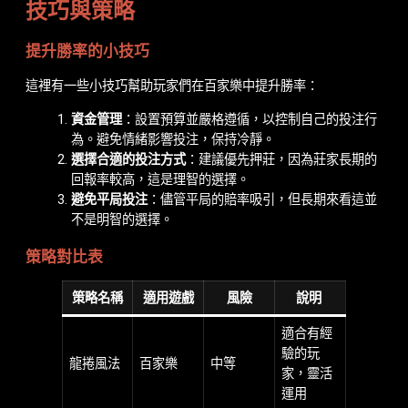
技巧與策略
提升勝率的小技巧
這裡有一些小技巧幫助玩家們在百家樂中提升勝率：
資金管理
：設置預算並嚴格遵循，以控制自己的投注行
為。避免情緒影響投注，保持冷靜。
選擇合適的投注方式
：建議優先押莊，因為莊家長期的
回報率較高，這是理智的選擇。
避免平局投注
：儘管平局的賠率吸引，但長期來看這並
不是明智的選擇。
策略對比表
策略名稱
適用遊戲
風險
說明
適合有經
驗的玩
龍捲風法
百家樂
中等
家，靈活
運用