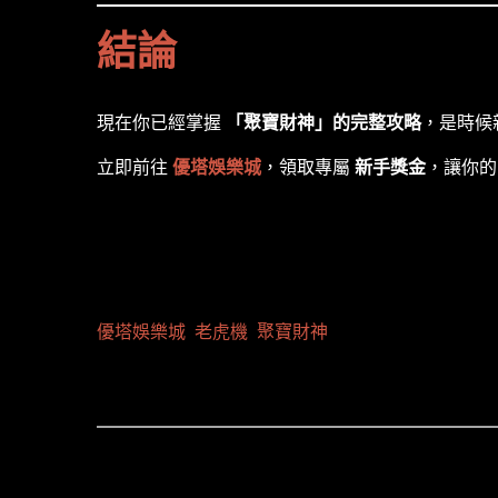
結論
現在你已經掌握
「聚寶財神」的完整攻略
，是時候
立即前往
優塔娛樂城
，領取專屬
新手獎金
，讓你
優塔娛樂城
老虎機
聚寶財神