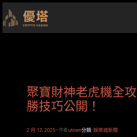
跳
至
主
要
內
容
聚寶財神老虎機全攻略
勝技巧公開！
2 月 12, 2025
—
utown
分類:
娛樂城新聞
作者: