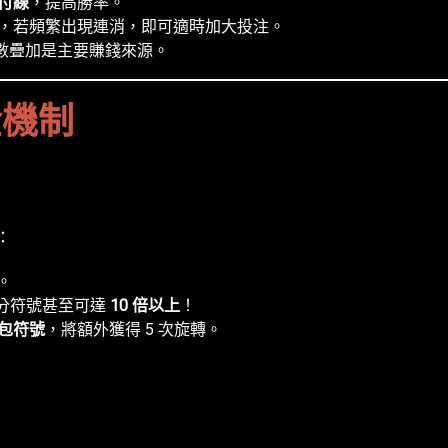
付線
，提高勝率。
，若頻繁出現連消，即可適時加大投注。
數疊加是主要賺錢來源。
金機制
：
。
分符號甚至可達
10 倍以上
！
包符號
，將額外獲得 5 次旋轉。