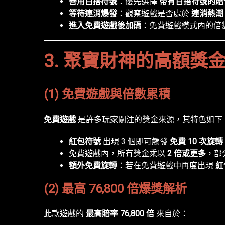
善用百搭符號
：優先選擇
帶有百搭符號的賠
等待連消爆發
：觀察遊戲是否處於
連消熱潮
進入免費遊戲後加碼
：免費遊戲模式內的倍
3. 聚寶財神的高額獎
(1) 免費遊戲與倍數累積
免費遊戲
是許多玩家關注的獎金來源，其特色如下
紅包符號
出現 3 個即可觸發
免費 10 次旋轉
免費遊戲內，所有獎金乘以
2 倍或更多
，部
額外免費旋轉
：若在免費遊戲中再度出現
紅
(2) 最高 76,800 倍爆獎解析
此款遊戲的
最高賠率 76,800 倍
來自於：