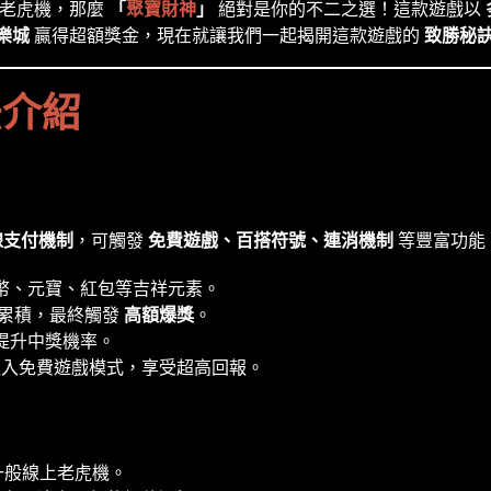
老虎機，那麼
「
聚寶財神
」
絕對是你的不二之選！這款遊戲以
樂城
贏得超額獎金，現在就讓我們一起揭開這款遊戲的
致勝秘
法介紹
線支付機制
，可觸發
免費遊戲、百搭符號、連消機制
等豐富功能
幣、元寶、紅包等吉祥元素。
累積，最終觸發
高額爆獎
。
提升中獎機率。
入免費遊戲模式，享受超高回報。
一般線上老虎機。