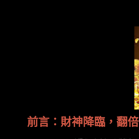
前言：財神降臨，翻倍