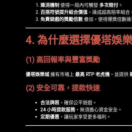
連消機制
使得一局內可觸發
多次賠付
。
百搭符號提升組合價值
，達成超高賠率組合
免費遊戲的獎勵倍數
疊加，使得爆獎倍數達
4. 為什麼選擇優塔娛
(1) 高回報率與豐富獎勵
優塔娛樂城
擁有市場上
最高 RTP 老虎機
，並提供
(2) 安全可靠，提款快速
合法牌照
，確保公平遊戲。
24 小時提款服務
，無須擔心資金安全。
定期優惠
，讓玩家享受更多福利。