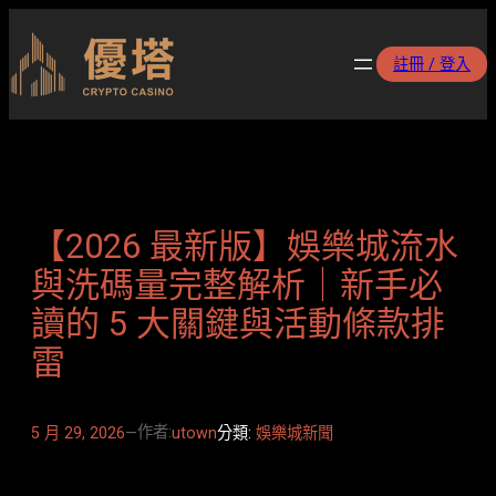
跳
至
註冊 / 登入
主
要
內
容
【2026 最新版】娛樂城流水
與洗碼量完整解析｜新手必
讀的 5 大關鍵與活動條款排
雷
作者:
5 月 29, 2026
—
utown
分類:
娛樂城新聞