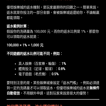
優塔娛樂城的返水機制，是玩家最期待的回饋之一。簡單來說，
返水就是你投注的一部分金額，會被娛樂城返還給你，不論輸贏
都能領取。
返水範例計算
：
假設你的洗碼量為 100,000 元，而你的返水比例是 1%，那麼你
可以領取的返水就是：
100,000 × 1% = 1,000 元
不同遊戲的返水比例可能不同，例如：
真人娛樂（百家樂、輪盤）：
1%
體育投注（足球、籃球）：
0.8%
電子遊戲（老虎機）：
0.5%
要特別注意的是，某些娛樂城會設定「返水門檻」，例如必須達
到一定的洗碼量才可以領取返水，但優塔娛樂城的返水是
無條件
自動發放
，不用額外申請，這對玩家來說是很大的優勢！