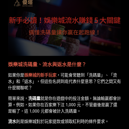
娛樂城洗碼量、流水與返水是什麼？
如果你是
娛樂城的新手玩家
，可能會常聽到「洗碼量」、「流
水」和「返水」，但這些名詞到底代表什麼意思？它們之間又有
什麼關聯呢？
簡單來說，
洗碼量
就是你在遊戲中的投注金額，無論輸贏都會計
算。例如，如果你在百家樂下注 1,000 元，不管最後是贏了還
是輸了，這 1,000 元都會被計入洗碼量。
流水
則是娛樂城對於玩家提款或領取紅利時的條件要求。