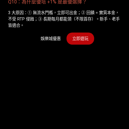
Q10：為什麼優塔 +1% 是最優選擇？
3 大原因：① 無流水門檻，立即可出金；② 回饋 = 實質本金，
不受 RTP 侵蝕；③ 長期每月都能領（不限首存）。新手、老手
皆適合。
娛樂城優惠
立即遊玩