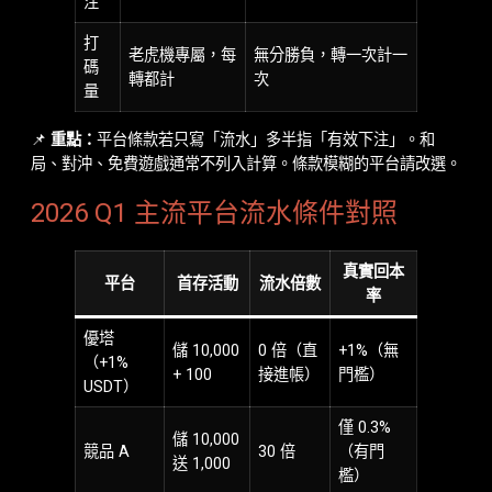
注
打
老虎機專屬，每
無分勝負，轉一次計一
碼
轉都計
次
量
📌
重點：
平台條款若只寫「流水」多半指「有效下注」。和
局、對沖、免費遊戲通常不列入計算。條款模糊的平台請改選。
2026 Q1 主流平台流水條件對照
真實回本
平台
首存活動
流水倍數
率
優塔
儲 10,000
0 倍（直
+1%（無
（+1%
+ 100
接進帳）
門檻）
USDT）
僅 0.3%
儲 10,000
競品 A
30 倍
（有門
送 1,000
檻）