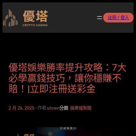
跳
至
註冊 / 登入
主
要
內
容
優塔娛樂勝率提升攻略：7大
必學贏錢技巧，讓你穩賺不
賠！|立即注冊送彩金
作者:
2 月 26, 2025
—
utown
分類:
娛樂城新聞