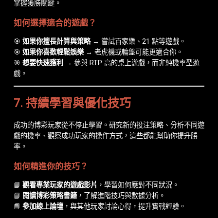
掌握獲勝關鍵。
如何選擇適合的遊戲？
🎯
如果你擅長計算與策略
→ 嘗試百家樂、21 點等遊戲。
🎯
如果你喜歡輕鬆娛樂
→ 老虎機或輪盤可能更適合你。
🎯
想要快速獲利
→ 參與 RTP 高的桌上遊戲，而非純機率型遊
戲。
7. 持續學習與優化技巧
成功的博彩玩家從不停止學習。研究新的投注策略、分析不同遊
戲的機率、觀察成功玩家的操作方式，這些都能幫助你提升勝
率。
如何精進你的技巧？
📘
觀看專業玩家的遊戲影片
，學習如何應對不同狀況。
📘
閱讀博彩策略書籍
，了解進階技巧與數據分析。
📘
參加線上論壇
，與其他玩家討論心得，提升實戰經驗。