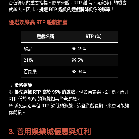
否值得玩的重要指標。簡單來說，RTP 越高，玩家獲利的機會
就越大。因此，
挑選 RTP 過低的遊戲將降低你的勝率！
優塔娛樂高 RTP 遊戲推薦
遊戲名稱
RTP (%)
龍虎鬥
96.49%
21點
99.5%
百家樂
98.94%
→ 策略建議：
🎯
優先選擇 RTP 高於 95% 的遊戲
，例如百家樂、21 點，而非
RTP 低於 90% 的遊戲如某些老虎機。
🎯 避免高賠率但 RTP 過低的遊戲，這些遊戲長期下來更可能讓
你虧損。
3. 善用娛樂城優惠與紅利