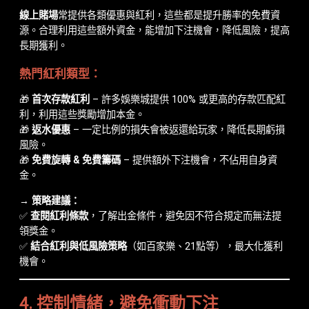
線上賭場
常提供各類優惠與紅利，這些都是提升勝率的免費資
源。合理利用這些額外資金，能增加下注機會，降低風險，提高
長期獲利。
熱門紅利類型：
🎁
首次存款紅利
– 許多娛樂城提供 100% 或更高的存款匹配紅
利，利用這些獎勵增加本金。
🎁
返水優惠
– 一定比例的損失會被返還給玩家，降低長期虧損
風險。
🎁
免費旋轉 & 免費籌碼
– 提供額外下注機會，不佔用自身資
金。
→ 策略建議：
✅
查閱紅利條款
，了解出金條件，避免因不符合規定而無法提
領獎金。
✅
結合紅利與低風險策略
（如百家樂、21點等），最大化獲利
機會。
4. 控制情緒，避免衝動下注