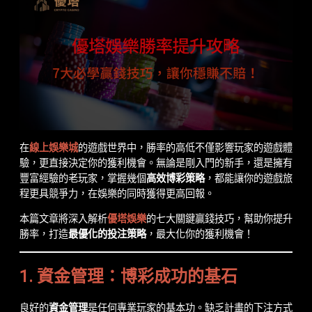
在
線上娛樂城
的遊戲世界中，勝率的高低不僅影響玩家的遊戲體
驗，更直接決定你的獲利機會。無論是剛入門的新手，還是擁有
豐富經驗的老玩家，掌握幾個
高效博彩策略
，都能讓你的遊戲旅
程更具競爭力，在娛樂的同時獲得更高回報。
本篇文章將深入解析
優塔娛樂
的七大關鍵贏錢技巧，幫助你提升
勝率，打造
最優化的投注策略
，最大化你的獲利機會！
1. 資金管理：博彩成功的基石
良好的
資金管理
是任何專業玩家的基本功。缺乏計畫的下注方式